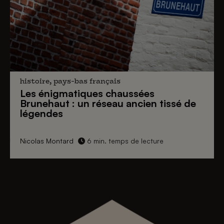
histoire, pays-bas français
Les énigmatiques
chaussées
Brunehaut
: un réseau ancien tissé de
légendes
Nicolas Montard
6 min. temps de lecture