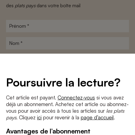
des
plats pays
dans votre boîte mail
Prénom
*
Nom
*
Adresse
e-
mail
*
Conditions
*
Poursuivre la lecture?
J'accepte
les termes et conditions
et
la politique de confidentialité
Cet article est payant.
Connectez-vous
si vous avez
déjà un abonnement. Achetez cet article ou abonnez-
S'INSCRIRE
vous pour avoir accès à tous les articles sur
les plats
pays
. Cliquez
ici
pour revenir à la
page d’accueil
.
Avantages de l’abonnement