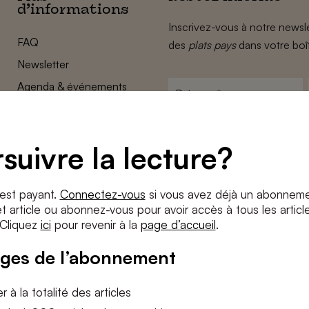
d’informations
Inscrivez-vous à notre newsle
FAQ
des
plats pays
dans votre boî
Newsletter
Agenda & événements
Prénom
*
Conditions générales
Adresse
Confidentalité
e-
suivre la lecture?
Paramètres des cookies
mail
*
Conditions
*
 est payant.
Connectez-vous
si vous avez déjà un abonneme
J'accepte
les termes et condition
 article ou abonnez-vous pour avoir accès à tous les articl
 Cliquez
ici
pour revenir à la
page d’accueil
.
S'INS
ges de l’abonnement
 à la totalité des articles