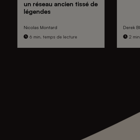
un réseau ancien tissé de
légendes
Nicolas Montard
Derek Bl
6 min. temps de lecture
2 min