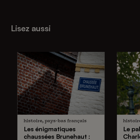
Lisez aussi
histoire, pays-bas français
histoir
Les énigmatiques
Le pa
chaussées Brunehaut
:
Charl