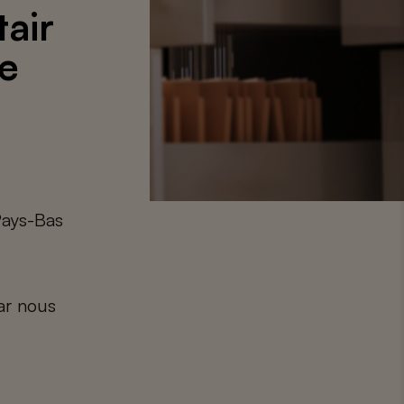
air
se
Pays-Bas
car nous