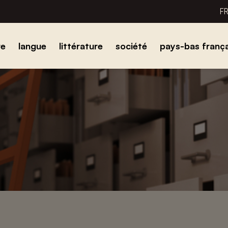
F
re
langue
littérature
société
pays-bas frança