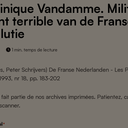
nique Vandamme. Milit
nt terrible van de Fran
lutie
1 min. temps de lecture
s, Peter Schrijvers) De Franse Nederlanden - Les 
 1993, nr 18, pp. 183-202
e fait partie de nos archives imprimées. Patientez, 
scanner.
il
*