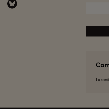
Com
La sect