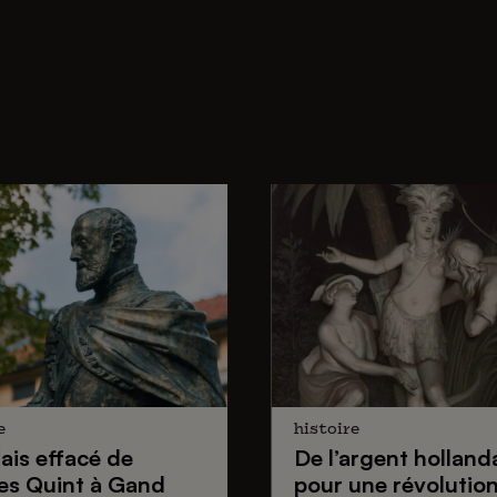
e
histoire
lais effacé de
De
l’argent holland
es Quint
à Gand
pour une
révolutio