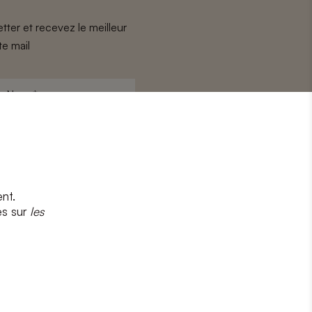
tter et recevez le meilleur
te mail
Nom
*
nt.
s
et
la politique de confidentialité
es sur
les
CRIRE