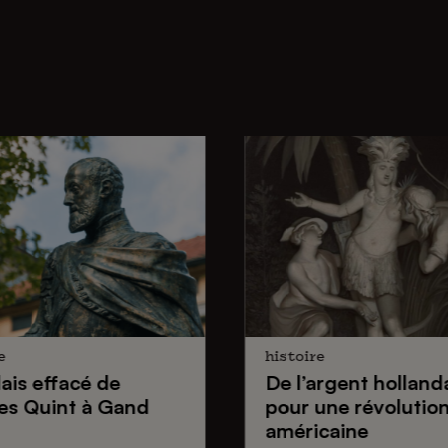
e
histoire
lais effacé de
De
l’argent holland
es Quint
à Gand
pour une
révolutio
américaine