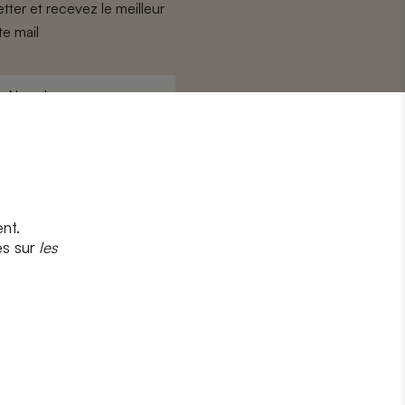
tter et recevez le meilleur
te mail
Nom
*
nt.
s
et
la politique de confidentialité
es sur
les
CRIRE