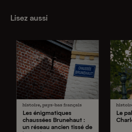
Lisez aussi
histoire, pays-bas français
histoir
Les énigmatiques
Le pa
chaussées Brunehaut
:
Charl
un réseau ancien tissé de