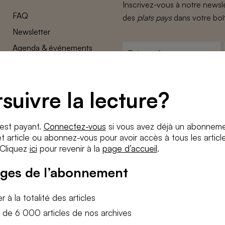
Inscrivez-vous à notre newsle
FAQ
des
plats pays
dans votre boî
Newsletter
Agenda & événements
Prénom
*
Conditions générales
Adresse
Confidentalité
e-
suivre la lecture?
Paramètres des cookies
mail
*
Conditions
*
 est payant.
Connectez-vous
si vous avez déjà un abonneme
J'accepte
les termes et condition
 article ou abonnez-vous pour avoir accès à tous les articl
 Cliquez
ici
pour revenir à la
page d’accueil
.
S'INS
ges de l’abonnement
 à la totalité des articles
 de 6 000 articles de nos archives