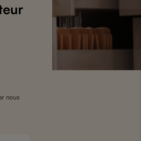
teur
car nous