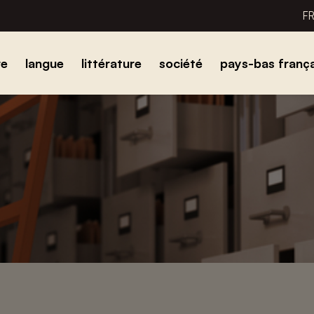
F
re
langue
littérature
société
pays-bas frança