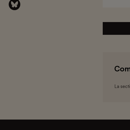
Com
La sect