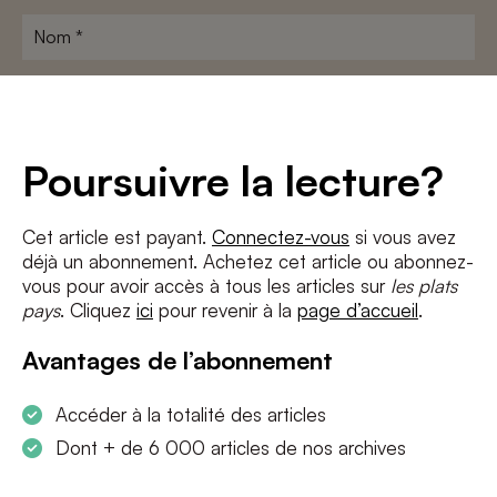
Nom
*
Adresse
e-
mail
*
Conditions
*
Poursuivre la lecture?
J'accepte
les termes et conditions
et
la politique de confidentialité
Cet article est payant.
Connectez-vous
si vous avez
déjà un abonnement. Achetez cet article ou abonnez-
S'INSCRIRE
vous pour avoir accès à tous les articles sur
les plats
pays
. Cliquez
ici
pour revenir à la
page d’accueil
.
Avantages de l’abonnement
Accéder à la totalité des articles
Dont + de 6 000 articles de nos archives