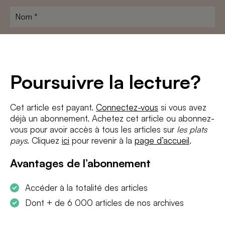
Nom
*
Adresse
e-
mail
*
Conditions
*
Poursuivre la lecture?
J'accepte
les termes et conditions
et
la politique de confidentialité
Cet article est payant.
Connectez-vous
si vous avez
déjà un abonnement. Achetez cet article ou abonnez-
S'INSCRIRE
vous pour avoir accès à tous les articles sur
les plats
pays
. Cliquez
ici
pour revenir à la
page d’accueil
.
Avantages de l’abonnement
Accéder à la totalité des articles
Dont + de 6 000 articles de nos archives