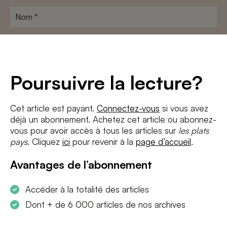
Nom
*
Adresse
e-
mail
*
Conditions
*
Poursuivre la lecture?
J'accepte
les termes et conditions
et
la politique de confidentialité
Cet article est payant.
Connectez-vous
si vous avez
déjà un abonnement. Achetez cet article ou abonnez-
S'INSCRIRE
vous pour avoir accès à tous les articles sur
les plats
pays
. Cliquez
ici
pour revenir à la
page d’accueil
.
Avantages de l’abonnement
Accéder à la totalité des articles
Dont + de 6 000 articles de nos archives