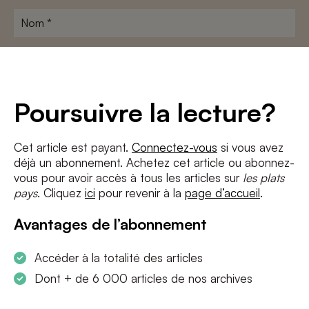
Nom
*
Adresse
e-
mail
*
Conditions
*
Poursuivre la lecture?
J'accepte
les termes et conditions
et
la politique de confidentialité
Cet article est payant.
Connectez-vous
si vous avez
déjà un abonnement. Achetez cet article ou abonnez-
S'INSCRIRE
vous pour avoir accès à tous les articles sur
les plats
pays
. Cliquez
ici
pour revenir à la
page d’accueil
.
Avantages de l’abonnement
Accéder à la totalité des articles
Dont + de 6 000 articles de nos archives