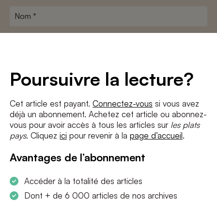
Nom
*
Adresse
e-
mail
*
Conditions
*
Poursuivre la lecture?
J'accepte
les termes et conditions
et
la politique de confidentialité
Cet article est payant.
Connectez-vous
si vous avez
déjà un abonnement. Achetez cet article ou abonnez-
S'INSCRIRE
vous pour avoir accès à tous les articles sur
les plats
pays
. Cliquez
ici
pour revenir à la
page d’accueil
.
Avantages de l’abonnement
Accéder à la totalité des articles
Dont + de 6 000 articles de nos archives