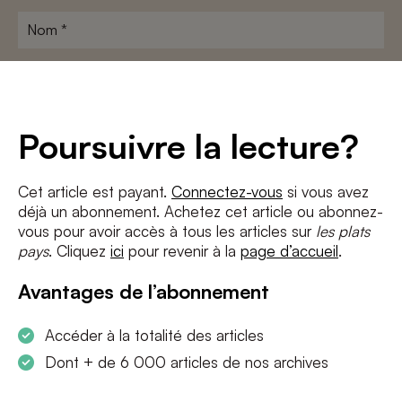
Nom
*
Adresse
e-
mail
*
Conditions
*
Poursuivre la lecture?
J'accepte
les termes et conditions
et
la politique de confidentialité
Cet article est payant.
Connectez-vous
si vous avez
déjà un abonnement. Achetez cet article ou abonnez-
S'INSCRIRE
vous pour avoir accès à tous les articles sur
les plats
pays
. Cliquez
ici
pour revenir à la
page d’accueil
.
Avantages de l’abonnement
Accéder à la totalité des articles
Dont + de 6 000 articles de nos archives