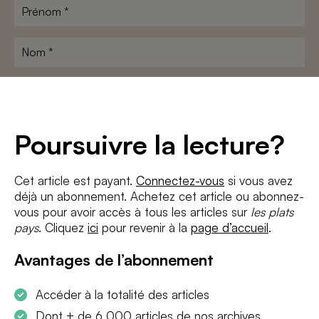
Prénom
*
Nom
*
Adresse
e-
mail
*
Conditions
*
Poursuivre la lecture?
J'accepte
les termes et conditions
et
la politique de confidentialité
Cet article est payant.
Connectez-vous
si vous avez
déjà un abonnement. Achetez cet article ou abonnez-
S'INSCRIRE
vous pour avoir accès à tous les articles sur
les plats
pays
. Cliquez
ici
pour revenir à la
page d’accueil
.
Avantages de l’abonnement
Accéder à la totalité des articles
Dont + de 6 000 articles de nos archives