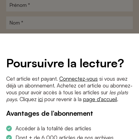
Prénom
*
Nom
*
Adresse
e-
mail
*
Conditions
*
Poursuivre la lecture?
J'accepte
les termes et conditions
et
la politique de confidentialité
Cet article est payant.
Connectez-vous
si vous avez
déjà un abonnement. Achetez cet article ou abonnez-
S'INSCRIRE
vous pour avoir accès à tous les articles sur
les plats
pays
. Cliquez
ici
pour revenir à la
page d’accueil
.
Avantages de l’abonnement
Accéder à la totalité des articles
Dont + de 6 000 articles de nos archives