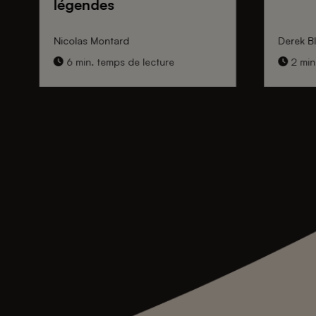
légendes
Nicolas Montard
Derek Bl
6 min. temps de lecture
2 min