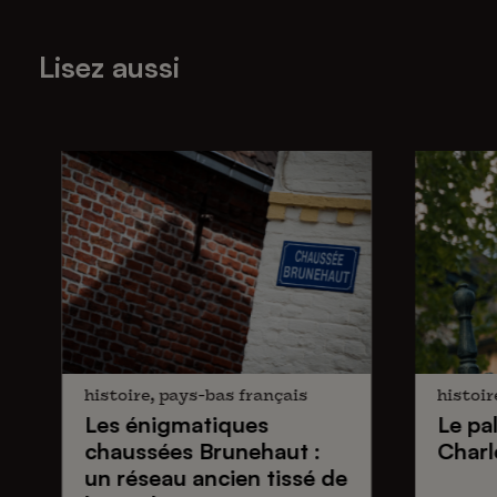
Lisez aussi
histoire, pays-bas français
histoir
Les énigmatiques
Le pa
chaussées Brunehaut
:
Charl
un réseau ancien tissé de