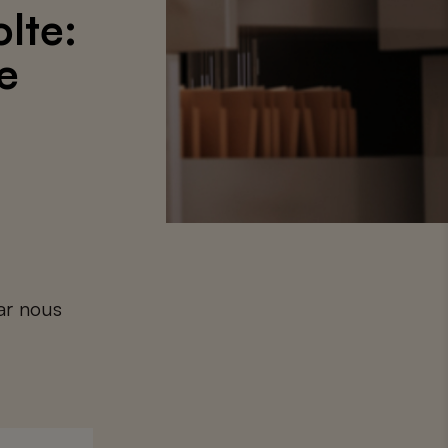
lte:
de
car nous