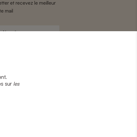
tter et recevez le meilleur
te mail
Nom
*
nt.
s
et
la politique de confidentialité
es sur
les
CRIRE