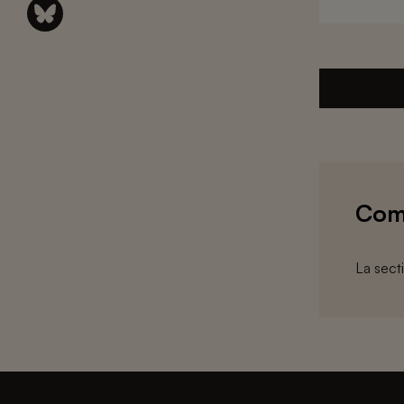
Com
La sect