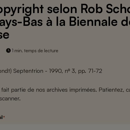
opyright selon Rob Scho
Pays-Bas à la Biennale 
se
1 min. temps de lecture
ndt) Septentrion - 1990, nº 3, pp. 71-72
e fait partie de nos archives imprimées. Patientez, 
scanner.
il
*