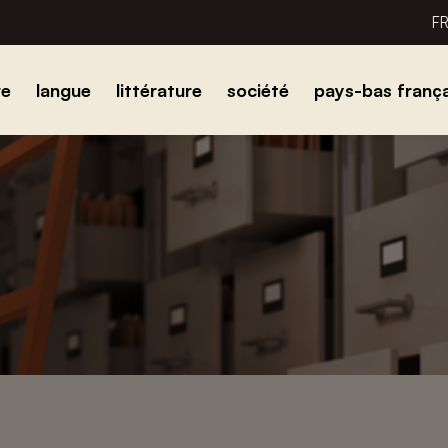
F
re
langue
littérature
société
pays-bas frança