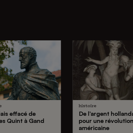
e
histoire
lais effacé de
De
l’argent holland
es Quint
à Gand
pour une
révolutio
américaine