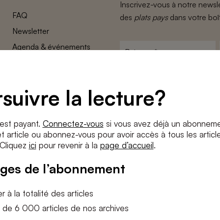
Inscrivez-vous à notre newsle
FAQ
des
plats pays
dans votre boî
Newsletter
Agenda & événements
Prénom
*
Conditions générales
Adresse
Confidentalité
e-
suivre la lecture?
Paramètres des cookies
mail
*
Conditions
*
 est payant.
Connectez-vous
si vous avez déjà un abonneme
J'accepte
les termes et condition
 article ou abonnez-vous pour avoir accès à tous les articl
 Cliquez
ici
pour revenir à la
page d’accueil
.
S'INS
ges de l’abonnement
 à la totalité des articles
 de 6 000 articles de nos archives