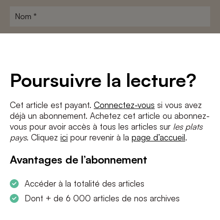
Nom
*
Adresse
e-
mail
*
Conditions
*
Poursuivre la lecture?
J'accepte
les termes et conditions
et
la politique de confidentialité
Cet article est payant.
Connectez-vous
si vous avez
déjà un abonnement. Achetez cet article ou abonnez-
S'INSCRIRE
vous pour avoir accès à tous les articles sur
les plats
pays
. Cliquez
ici
pour revenir à la
page d’accueil
.
Avantages de l’abonnement
Accéder à la totalité des articles
Dont + de 6 000 articles de nos archives