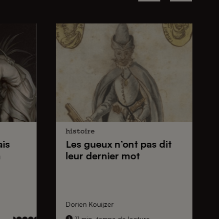
histoire
ais
Les gueux
n’ont pas dit
n
leur dernier mot
Dorien Kouijzer
11 min. temps de lecture