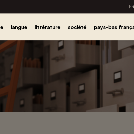
F
re
langue
littérature
société
pays-bas frança