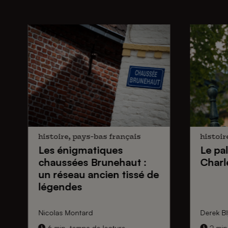
histoire, pays-bas français
histoir
Les énigmatiques
Le pa
chaussées Brunehaut
:
Charl
un réseau ancien tissé de
légendes
Nicolas Montard
Derek Bl
6 min. temps de lecture
2 min