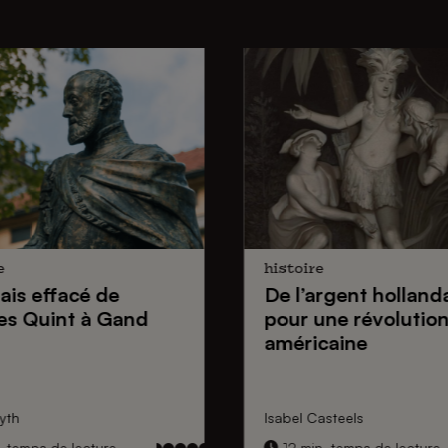
e
histoire
lais effacé de
De
l’argent holland
es Quint
à Gand
pour une
révolutio
américaine
yth
Isabel Casteels
. temps de lecture
12 min. temps de lecture