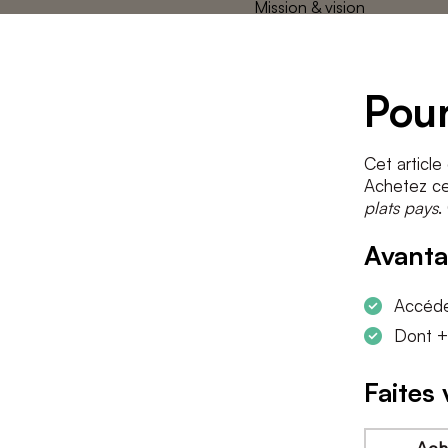
Mission & vision
L’équipe des
plats pays
Contact
Pour
Cet article
Achetez cet
plats pays
.
Avanta
Accéder
Dont +
Faites 