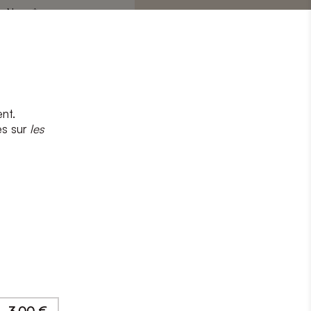
Nom
*
nt.
s
et
la politique de confidentialité
es sur
les
CRIRE