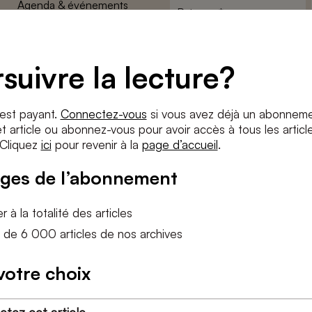
Agenda & événements
Prénom
*
Conditions générales
Adresse
Confidentalité
e-
suivre la lecture?
Paramètres des cookies
mail
*
Conditions
*
 est payant.
Connectez-vous
si vous avez déjà un abonneme
J'accepte
les termes et condition
 article ou abonnez-vous pour avoir accès à tous les articl
 Cliquez
ici
pour revenir à la
page d’accueil
.
S'INS
ges de l’abonnement
 à la totalité des articles
 de 6 000 articles de nos archives
votre choix