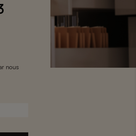
3
car nous