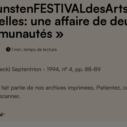
unstenFESTIVALdesArts
elles: une affaire de de
munautés »
1 min. temps de lecture
eck) Septentrion - 1994, nº 4, pp. 88-89
e fait partie de nos archives imprimées. Patientez, 
scanner.
il
*