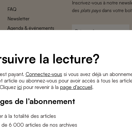
Inscrivez-vous à notre newsle
FAQ
des
plats pays
dans votre boî
Newsletter
Agenda & événements
Prénom
*
Conditions générales
Adresse
Confidentalité
e-
suivre la lecture?
Paramètres des cookies
mail
*
Conditions
*
 est payant.
Connectez-vous
si vous avez déjà un abonneme
J'accepte
les termes et condition
 article ou abonnez-vous pour avoir accès à tous les articl
 Cliquez
ici
pour revenir à la
page d’accueil
.
S'INS
ges de l’abonnement
 à la totalité des articles
 de 6 000 articles de nos archives