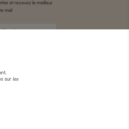
tter et recevez le meilleur
te mail
Nom
*
nt.
s
et
la politique de confidentialité
es sur
les
CRIRE