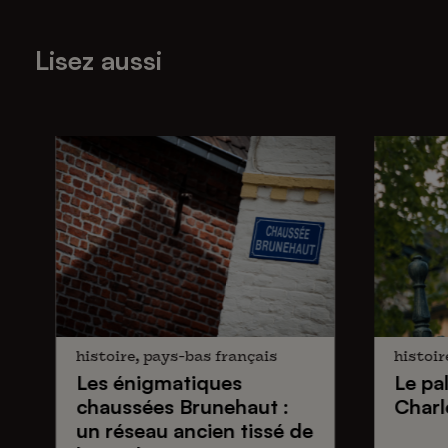
Lisez aussi
histoire, pays-bas français
histoir
Les énigmatiques
Le pa
chaussées Brunehaut
:
Charl
un réseau ancien tissé de