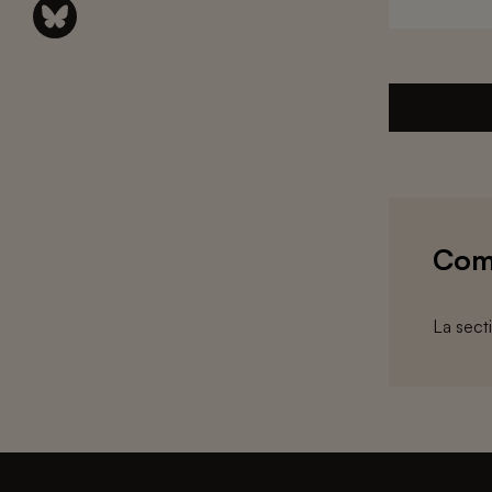
Com
La sect