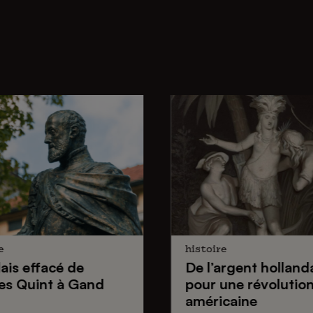
e
histoire
lais effacé de
De
l’argent holland
es Quint
à Gand
pour une
révolutio
américaine