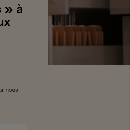
 » à
ux
car nous