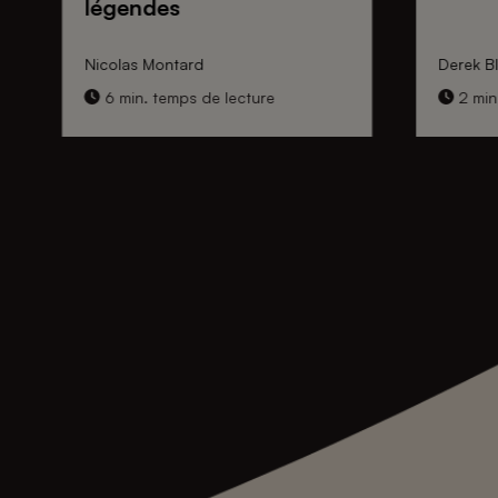
légendes
Nicolas Montard
Derek Bl
6 min. temps de lecture
2 min