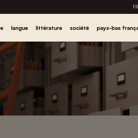
F
re
langue
littérature
société
pays-bas frança