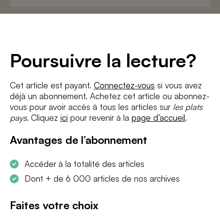
Adresse
e-
mail
*
Conditions
*
Poursuivre la lecture?
J'accepte
les termes et conditions
et
la politique de confidentialité
Cet article est payant.
Connectez-vous
si vous avez
déjà un abonnement. Achetez cet article ou abonnez-
S'INSCRIRE
vous pour avoir accès à tous les articles sur
les plats
pays
. Cliquez
ici
pour revenir à la
page d’accueil
.
Avantages de l’abonnement
Accéder à la totalité des articles
Dont + de 6 000 articles de nos archives
Faites votre choix