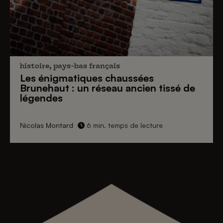
histoire, pays-bas français
Les énigmatiques
chaussées
Brunehaut
: un réseau ancien tissé de
légendes
Nicolas Montard
6 min. temps de lecture