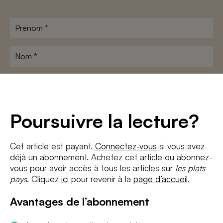
Prénom
*
Nom
*
Adresse
e-
mail
*
Conditions
*
Poursuivre la lecture?
J'accepte
les termes et conditions
et
la politique de confidentialité
Cet article est payant.
Connectez-vous
si vous avez
déjà un abonnement. Achetez cet article ou abonnez-
S'INSCRIRE
vous pour avoir accès à tous les articles sur
les plats
pays
. Cliquez
ici
pour revenir à la
page d’accueil
.
Avantages de l’abonnement