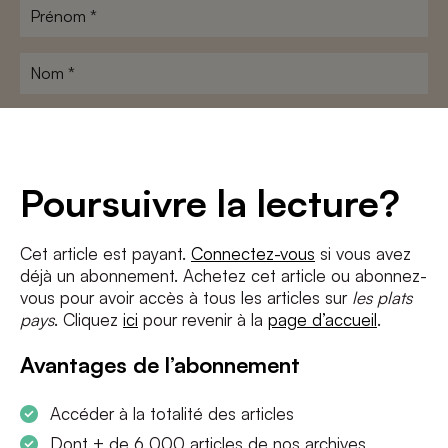
Prénom
*
Nom
*
Adresse
e-
mail
*
Conditions
*
Poursuivre la lecture?
J'accepte
les termes et conditions
et
la politique de confidentialité
Cet article est payant.
Connectez-vous
si vous avez
déjà un abonnement. Achetez cet article ou abonnez-
S'INSCRIRE
vous pour avoir accès à tous les articles sur
les plats
pays
. Cliquez
ici
pour revenir à la
page d’accueil
.
Avantages de l’abonnement
Accéder à la totalité des articles
Dont + de 6 000 articles de nos archives