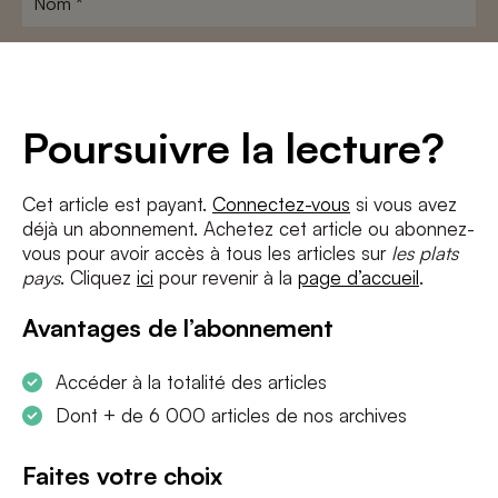
Adresse
e-
mail
*
Conditions
*
Poursuivre la lecture?
J'accepte
les termes et conditions
et
la politique de confidentialité
Cet article est payant.
Connectez-vous
si vous avez
déjà un abonnement. Achetez cet article ou abonnez-
S'INSCRIRE
vous pour avoir accès à tous les articles sur
les plats
pays
. Cliquez
ici
pour revenir à la
page d’accueil
.
Avantages de l’abonnement
Accéder à la totalité des articles
Dont + de 6 000 articles de nos archives
Faites votre choix