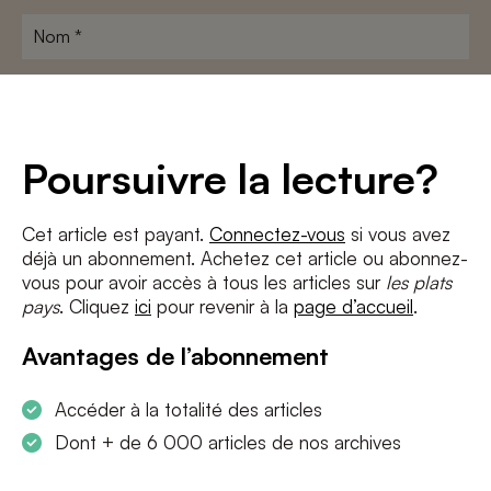
Nom
*
Adresse
e-
mail
*
Conditions
*
Poursuivre la lecture?
J'accepte
les termes et conditions
et
la politique de confidentialité
Cet article est payant.
Connectez-vous
si vous avez
déjà un abonnement. Achetez cet article ou abonnez-
S'INSCRIRE
vous pour avoir accès à tous les articles sur
les plats
pays
. Cliquez
ici
pour revenir à la
page d’accueil
.
Avantages de l’abonnement
Accéder à la totalité des articles
Dont + de 6 000 articles de nos archives