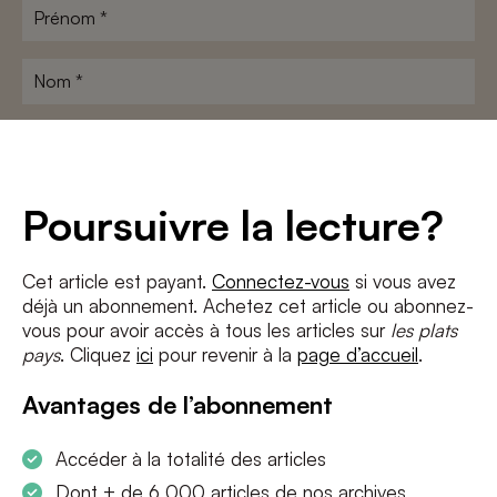
Prénom
*
Nom
*
Adresse
e-
mail
*
Conditions
*
Poursuivre la lecture?
J'accepte
les termes et conditions
et
la politique de confidentialité
Cet article est payant.
Connectez-vous
si vous avez
déjà un abonnement. Achetez cet article ou abonnez-
S'INSCRIRE
vous pour avoir accès à tous les articles sur
les plats
pays
. Cliquez
ici
pour revenir à la
page d’accueil
.
Avantages de l’abonnement
Accéder à la totalité des articles
Dont + de 6 000 articles de nos archives