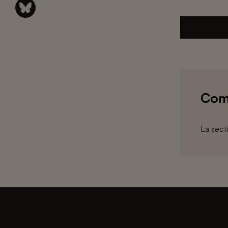
Com
La sect