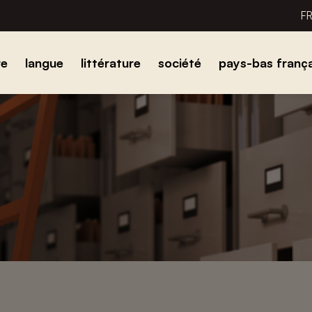
F
re
langue
littérature
société
pays-bas frança