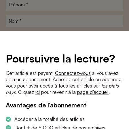
Prénom
*
Nom
*
Adresse
e-
mail
*
Conditions
*
Poursuivre la lecture?
J'accepte
les termes et conditions
et
la politique de confidentialité
Cet article est payant.
Connectez-vous
si vous avez
déjà un abonnement. Achetez cet article ou abonnez-
S'INSCRIRE
vous pour avoir accès à tous les articles sur
les plats
pays
. Cliquez
ici
pour revenir à la
page d’accueil
.
Avantages de l’abonnement
Accéder à la totalité des articles
Dont + de 6 000 articles de nos archives