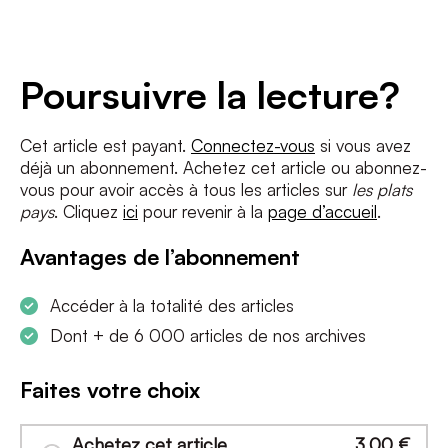
Adresse
e-
mail
*
Conditions
*
Poursuivre la lecture?
J'accepte
les termes et conditions
et
la politique de confidentialité
Cet article est payant.
Connectez-vous
si vous avez
déjà un abonnement. Achetez cet article ou abonnez-
S'INSCRIRE
vous pour avoir accès à tous les articles sur
les plats
pays
. Cliquez
ici
pour revenir à la
page d’accueil
.
Avantages de l’abonnement
Accéder à la totalité des articles
Dont + de 6 000 articles de nos archives
Faites votre choix
Achetez cet article
3,00
€