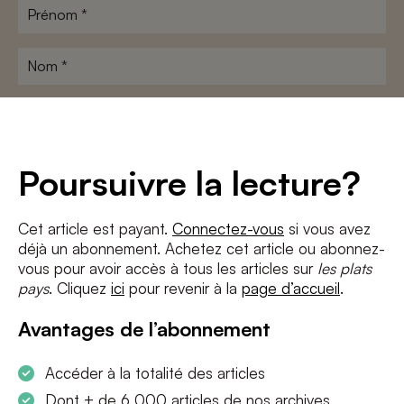
Prénom
*
Nom
*
Adresse
e-
mail
*
Conditions
*
Poursuivre la lecture?
J'accepte
les termes et conditions
et
la politique de confidentialité
Cet article est payant.
Connectez-vous
si vous avez
déjà un abonnement. Achetez cet article ou abonnez-
S'INSCRIRE
vous pour avoir accès à tous les articles sur
les plats
pays
. Cliquez
ici
pour revenir à la
page d’accueil
.
Avantages de l’abonnement
Accéder à la totalité des articles
Dont + de 6 000 articles de nos archives