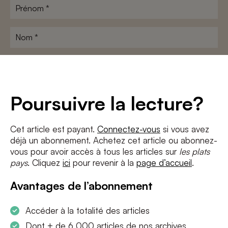
Prénom
*
Nom
*
Adresse
e-
mail
*
Conditions
*
Poursuivre la lecture?
J'accepte
les termes et conditions
et
la politique de confidentialité
Cet article est payant.
Connectez-vous
si vous avez
déjà un abonnement. Achetez cet article ou abonnez-
S'INSCRIRE
vous pour avoir accès à tous les articles sur
les plats
pays
. Cliquez
ici
pour revenir à la
page d’accueil
.
Avantages de l’abonnement
Accéder à la totalité des articles
Dont + de 6 000 articles de nos archives