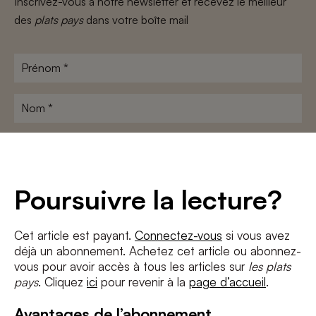
Inscrivez-vous à notre newsletter et recevez le meilleur
des
plats pays
dans votre boîte mail
Prénom
*
Nom
*
Adresse
e-
mail
*
Conditions
*
Poursuivre la lecture?
J'accepte
les termes et conditions
et
la politique de confidentialité
Cet article est payant.
Connectez-vous
si vous avez
déjà un abonnement. Achetez cet article ou abonnez-
S'INSCRIRE
vous pour avoir accès à tous les articles sur
les plats
pays
. Cliquez
ici
pour revenir à la
page d’accueil
.
Avantages de l’abonnement