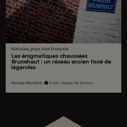
histoire, pays-bas français
Les énigmatiques
chaussées
Brunehaut
: un réseau ancien tissé de
légendes
Nicolas Montard
6 min. temps de lecture