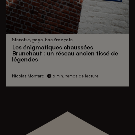
histoire, pays-bas français
Les énigmatiques
chaussées
Brunehaut
: un réseau ancien tissé de
légendes
Nicolas Montard
6 min. temps de lecture