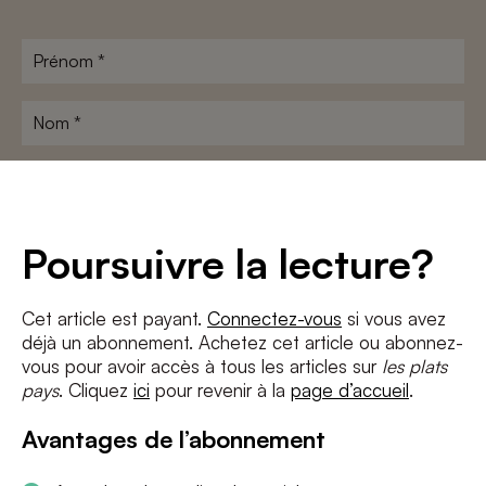
Prénom
*
Nom
*
Adresse
e-
mail
*
Conditions
*
Poursuivre la lecture?
J'accepte
les termes et conditions
et
la politique de confidentialité
Cet article est payant.
Connectez-vous
si vous avez
déjà un abonnement. Achetez cet article ou abonnez-
S'INSCRIRE
vous pour avoir accès à tous les articles sur
les plats
pays
. Cliquez
ici
pour revenir à la
page d’accueil
.
Avantages de l’abonnement