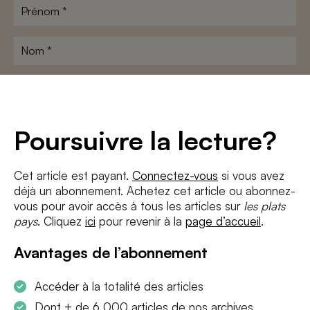
Prénom
*
Nom
*
Adresse
e-
mail
*
Conditions
*
Poursuivre la lecture?
J'accepte
les termes et conditions
et
la politique de confidentialité
Cet article est payant.
Connectez-vous
si vous avez
déjà un abonnement. Achetez cet article ou abonnez-
S'INSCRIRE
vous pour avoir accès à tous les articles sur
les plats
pays
. Cliquez
ici
pour revenir à la
page d’accueil
.
Avantages de l’abonnement
Accéder à la totalité des articles
Dont + de 6 000 articles de nos archives