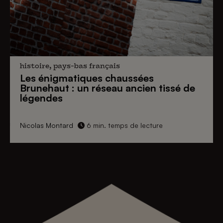
histoire, pays-bas français
Les énigmatiques
chaussées
Brunehaut
: un réseau ancien tissé de
légendes
Nicolas Montard
6 min. temps de lecture