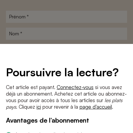
Prénom
*
Nom
*
Adresse
e-
mail
*
Conditions
*
Poursuivre la lecture?
J'accepte
les termes et conditions
et
la politique de confidentialité
Cet article est payant.
Connectez-vous
si vous avez
déjà un abonnement. Achetez cet article ou abonnez-
S'INSCRIRE
vous pour avoir accès à tous les articles sur
les plats
pays
. Cliquez
ici
pour revenir à la
page d’accueil
.
Avantages de l’abonnement