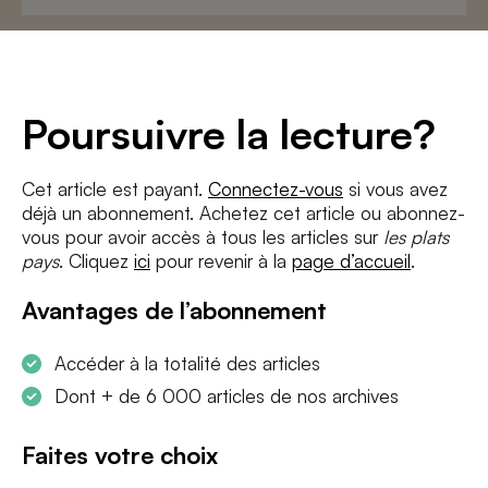
Adresse
e-
mail
*
Conditions
*
Poursuivre la lecture?
J'accepte
les termes et conditions
et
la politique de confidentialité
Cet article est payant.
Connectez-vous
si vous avez
déjà un abonnement. Achetez cet article ou abonnez-
S'INSCRIRE
vous pour avoir accès à tous les articles sur
les plats
pays
. Cliquez
ici
pour revenir à la
page d’accueil
.
Avantages de l’abonnement
Accéder à la totalité des articles
Dont + de 6 000 articles de nos archives
Faites votre choix