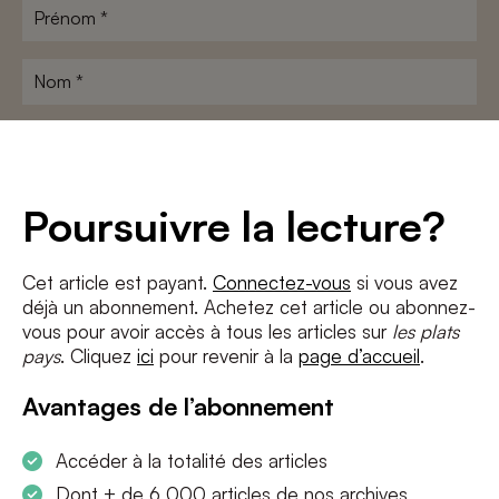
Prénom
*
Nom
*
Adresse
e-
mail
*
Conditions
*
Poursuivre la lecture?
J'accepte
les termes et conditions
et
la politique de confidentialité
Cet article est payant.
Connectez-vous
si vous avez
déjà un abonnement. Achetez cet article ou abonnez-
S'INSCRIRE
vous pour avoir accès à tous les articles sur
les plats
pays
. Cliquez
ici
pour revenir à la
page d’accueil
.
Avantages de l’abonnement
Accéder à la totalité des articles
Dont + de 6 000 articles de nos archives