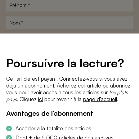
Prénom
*
Nom
*
Adresse
e-
mail
*
Conditions
*
Poursuivre la lecture?
J'accepte
les termes et conditions
et
la politique de confidentialité
Cet article est payant.
Connectez-vous
si vous avez
déjà un abonnement. Achetez cet article ou abonnez-
S'INSCRIRE
vous pour avoir accès à tous les articles sur
les plats
pays
. Cliquez
ici
pour revenir à la
page d’accueil
.
Avantages de l’abonnement
Accéder à la totalité des articles
Dont + de 6 000 articles de nos archives