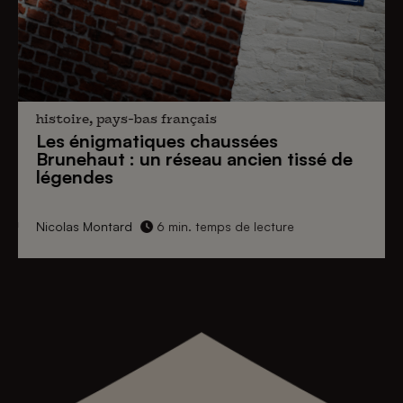
histoire, pays-bas français
Les énigmatiques
chaussées
Brunehaut
: un réseau ancien tissé de
légendes
Nicolas Montard
6 min. temps de lecture