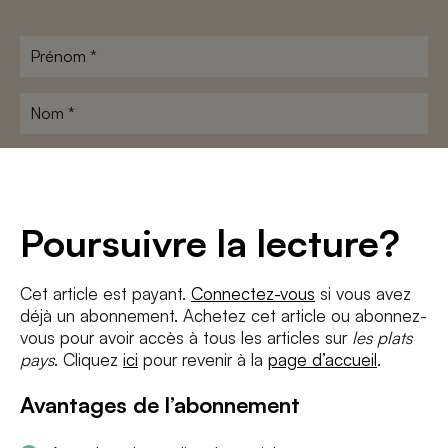
Prénom
*
Nom
*
Adresse
e-
mail
*
Conditions
*
Poursuivre la lecture?
J'accepte
les termes et conditions
et
la politique de confidentialité
Cet article est payant.
Connectez-vous
si vous avez
déjà un abonnement. Achetez cet article ou abonnez-
S'INSCRIRE
vous pour avoir accès à tous les articles sur
les plats
pays
. Cliquez
ici
pour revenir à la
page d’accueil
.
Avantages de l’abonnement