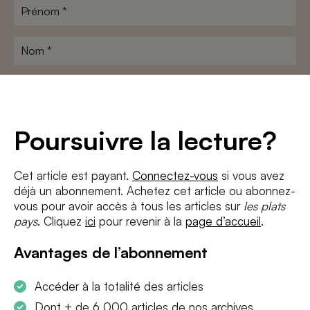
Prénom
*
Nom
*
Adresse
e-
mail
*
Conditions
*
Poursuivre la lecture?
J'accepte
les termes et conditions
et
la politique de confidentialité
Cet article est payant.
Connectez-vous
si vous avez
déjà un abonnement. Achetez cet article ou abonnez-
S'INSCRIRE
vous pour avoir accès à tous les articles sur
les plats
pays
. Cliquez
ici
pour revenir à la
page d’accueil
.
Avantages de l’abonnement
Accéder à la totalité des articles
Dont + de 6 000 articles de nos archives