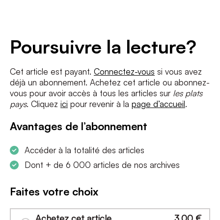
Adresse
e-
mail
*
Conditions
*
Poursuivre la lecture?
J'accepte
les termes et conditions
et
la politique de confidentialité
Cet article est payant.
Connectez-vous
si vous avez
déjà un abonnement. Achetez cet article ou abonnez-
S'INSCRIRE
vous pour avoir accès à tous les articles sur
les plats
pays
. Cliquez
ici
pour revenir à la
page d’accueil
.
Avantages de l’abonnement
Accéder à la totalité des articles
Dont + de 6 000 articles de nos archives
Faites votre choix
Achetez cet article
3,00
€