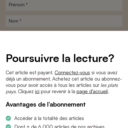
Prénom
*
Nom
*
Adresse
e-
mail
*
Conditions
*
Poursuivre la lecture?
J'accepte
les termes et conditions
et
la politique de confidentialité
Cet article est payant.
Connectez-vous
si vous avez
déjà un abonnement. Achetez cet article ou abonnez-
S'INSCRIRE
vous pour avoir accès à tous les articles sur
les plats
pays
. Cliquez
ici
pour revenir à la
page d’accueil
.
Avantages de l’abonnement
Accéder à la totalité des articles
Dont + de 6 000 articles de nos archives