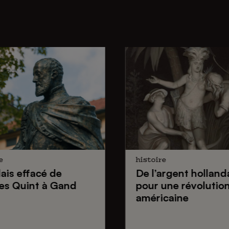
e
histoire
lais effacé de
De
l’argent holland
es Quint
à Gand
pour une
révolutio
américaine