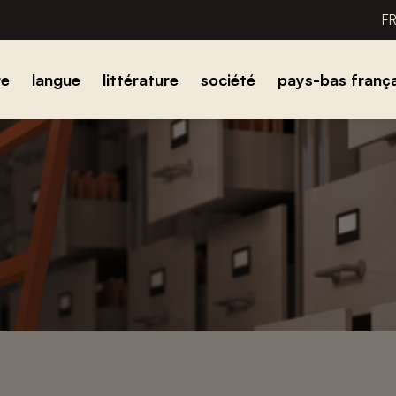
F
re
langue
littérature
société
pays-bas frança