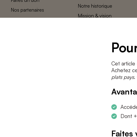
Notre historique
Nos partenaires
Mission & vision
L’équipe des
plats pays
Contact
Pour
Cet article
Achetez cet
plats pays
.
Avanta
Accéder
Dont +
Faites 