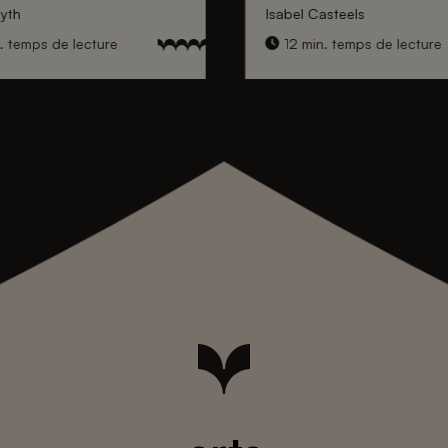
yth
Isabel Casteels
. temps de lecture
12 min. temps de lecture