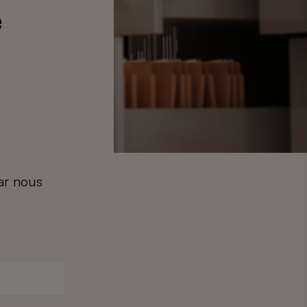
e
car nous