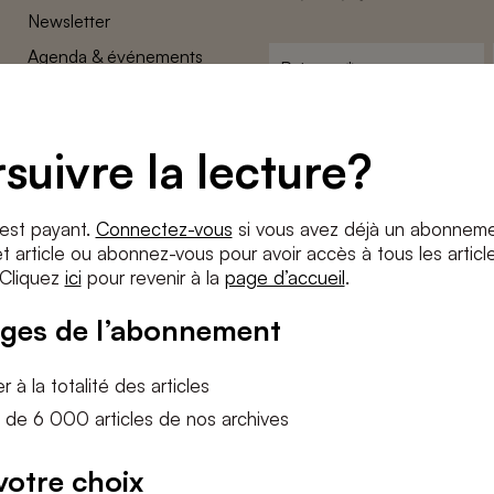
Newsletter
Agenda & événements
Prénom
*
Conditions générales
Adresse
Confidentalité
e-
suivre la lecture?
Paramètres des cookies
mail
*
Conditions
*
 est payant.
Connectez-vous
si vous avez déjà un abonneme
J'accepte
les termes et condition
 article ou abonnez-vous pour avoir accès à tous les articl
 Cliquez
ici
pour revenir à la
page d’accueil
.
S'INS
ges de l’abonnement
 à la totalité des articles
 de 6 000 articles de nos archives
votre choix