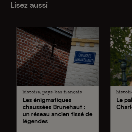
Lisez aussi
histoire, pays-bas français
histoir
Les énigmatiques
Le pa
chaussées Brunehaut
:
Charl
un réseau ancien tissé de
légendes