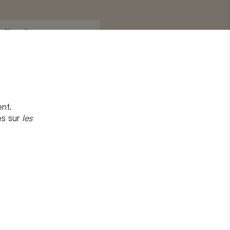
Nom
*
nt.
s
et
la politique de confidentialité
es sur
les
CRIRE