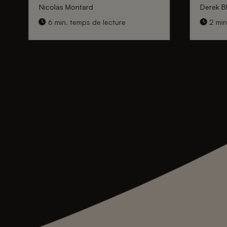
Nicolas Montard
Derek Bl
6 min. temps de lecture
2 min