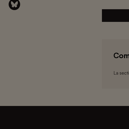
Com
La sect