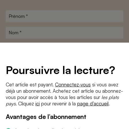
Prénom
*
Nom
*
Adresse
e-
mail
*
Conditions
*
Poursuivre la lecture?
J'accepte
les termes et conditions
et
la politique de confidentialité
Cet article est payant.
Connectez-vous
si vous avez
déjà un abonnement. Achetez cet article ou abonnez-
S'INSCRIRE
vous pour avoir accès à tous les articles sur
les plats
pays
. Cliquez
ici
pour revenir à la
page d’accueil
.
Avantages de l’abonnement