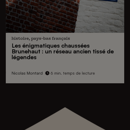
histoire, pays-bas français
Les énigmatiques
chaussées
Brunehaut
: un réseau ancien tissé de
légendes
Nicolas Montard
6 min. temps de lecture