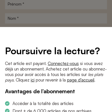
Prénom
*
Nom
*
Adresse
e-
mail
*
Conditions
*
Poursuivre la lecture?
J'accepte
les termes et conditions
et
la politique de confidentialité
Cet article est payant.
Connectez-vous
si vous avez
déjà un abonnement. Achetez cet article ou abonnez-
S'INSCRIRE
vous pour avoir accès à tous les articles sur
les plats
pays
. Cliquez
ici
pour revenir à la
page d’accueil
.
Avantages de l’abonnement
Accéder à la totalité des articles
Dont + de 6 000 articles de nos archives