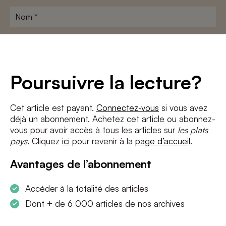
Nom
*
Adresse
e-
mail
*
Conditions
*
Poursuivre la lecture?
J'accepte
les termes et conditions
et
la politique de confidentialité
Cet article est payant.
Connectez-vous
si vous avez
déjà un abonnement. Achetez cet article ou abonnez-
S'INSCRIRE
vous pour avoir accès à tous les articles sur
les plats
pays
. Cliquez
ici
pour revenir à la
page d’accueil
.
Avantages de l’abonnement
Accéder à la totalité des articles
Dont + de 6 000 articles de nos archives