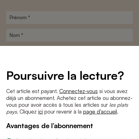
Prénom
*
Nom
*
Adresse
e-
mail
*
Conditions
*
Poursuivre la lecture?
J'accepte
les termes et conditions
et
la politique de confidentialité
Cet article est payant.
Connectez-vous
si vous avez
déjà un abonnement. Achetez cet article ou abonnez-
S'INSCRIRE
vous pour avoir accès à tous les articles sur
les plats
pays
. Cliquez
ici
pour revenir à la
page d’accueil
.
Avantages de l’abonnement