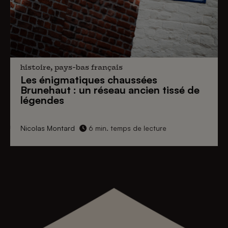
histoire, pays-bas français
Les énigmatiques
chaussées
Brunehaut
: un réseau ancien tissé de
légendes
Nicolas Montard
6 min. temps de lecture