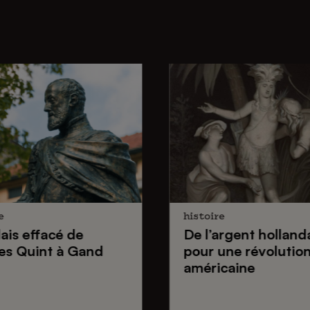
e
histoire
lais effacé de
De
l’argent holland
es Quint
à Gand
pour une
révolutio
américaine