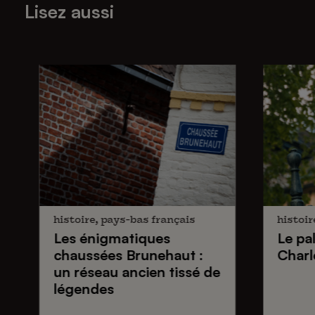
Lisez aussi
histoire, pays-bas français
histoir
Les énigmatiques
Le pa
chaussées Brunehaut
:
Charl
un réseau ancien tissé de
légendes