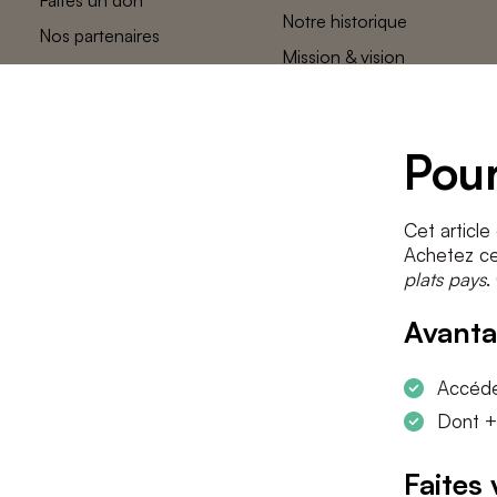
Notre historique
Nos partenaires
Mission & vision
L’équipe des
plats pays
Contact
Pour
Cet article
Achetez cet
plats pays
.
Avanta
Accéder
Dont +
Faites 