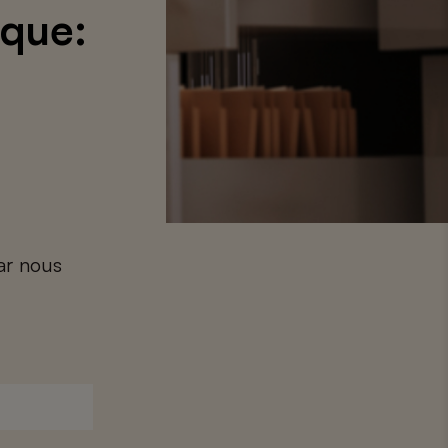
aque:
car nous