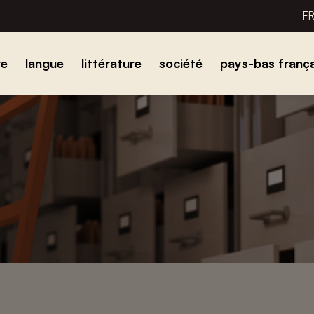
F
re
langue
littérature
société
pays-bas frança