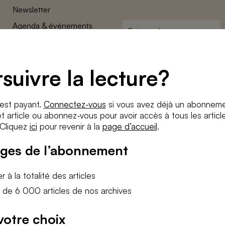
Newsletter
Agenda & événements
Prénom
*
Conditions générales
Adresse
Confidentalité
e-
suivre la lecture?
Paramètres des cookies
mail
*
Conditions
*
 est payant.
Connectez-vous
si vous avez déjà un abonneme
J'accepte
les termes et condition
 article ou abonnez-vous pour avoir accès à tous les articl
 Cliquez
ici
pour revenir à la
page d’accueil
.
S'INS
ges de l’abonnement
 à la totalité des articles
 de 6 000 articles de nos archives
votre choix