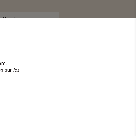
Nom
*
nt.
s
et
la politique de confidentialité
es sur
les
CRIRE