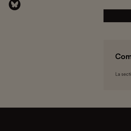
Com
La sect