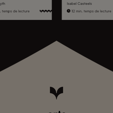
yth
Isabel Casteels
. temps de lecture
12 min. temps de lecture