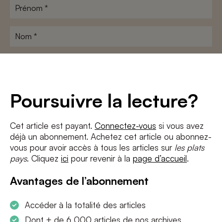
Prénom
*
Nom
*
Adresse
e-
mail
*
Conditions
*
Poursuivre la lecture?
J'accepte
les termes et conditions
et
la politique de confidentialité
Cet article est payant.
Connectez-vous
si vous avez
déjà un abonnement. Achetez cet article ou abonnez-
S'INSCRIRE
vous pour avoir accès à tous les articles sur
les plats
pays
. Cliquez
ici
pour revenir à la
page d’accueil
.
Avantages de l’abonnement
Accéder à la totalité des articles
Dont + de 6 000 articles de nos archives