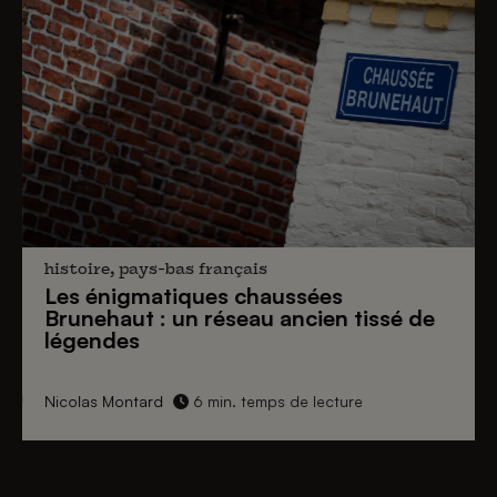
histoire, pays-bas français
Les énigmatiques
chaussées
Brunehaut
: un réseau ancien tissé de
légendes
Nicolas Montard
6 min. temps de lecture