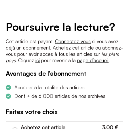
Adresse
e-
mail
*
Conditions
*
Poursuivre la lecture?
J'accepte
les termes et conditions
et
la politique de confidentialité
Cet article est payant.
Connectez-vous
si vous avez
déjà un abonnement. Achetez cet article ou abonnez-
S'INSCRIRE
vous pour avoir accès à tous les articles sur
les plats
pays
. Cliquez
ici
pour revenir à la
page d’accueil
.
Avantages de l’abonnement
Accéder à la totalité des articles
Dont + de 6 000 articles de nos archives
Faites votre choix
Achetez cet article
3,00
€