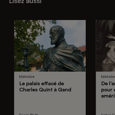
Lisez aussi
histoire
histoir
Le palais effacé de
De
l’
Charles Quint
à Gand
pour
améri
Derek Blyth
Isabel C