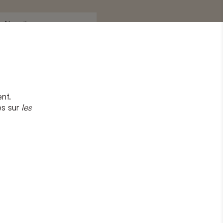
Nom
*
nt.
s
et
la politique de confidentialité
es sur
les
CRIRE