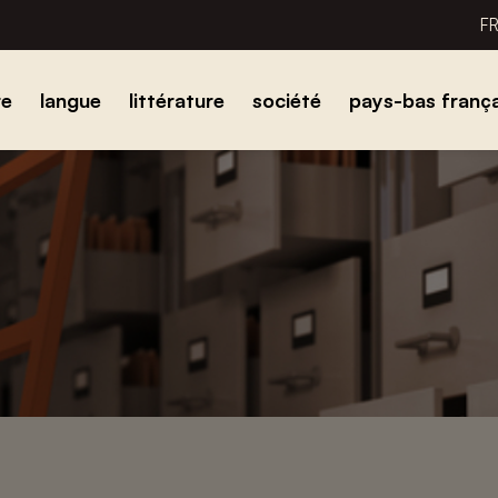
F
re
langue
littérature
société
pays-bas frança