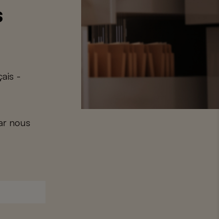
s
ais -
car nous