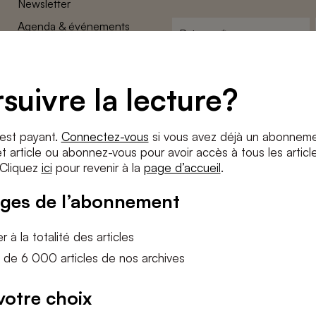
Newsletter
Agenda & événements
Prénom
*
Conditions générales
Adresse
Confidentalité
e-
suivre la lecture?
Paramètres des cookies
mail
*
Conditions
*
 est payant.
Connectez-vous
si vous avez déjà un abonneme
J'accepte
les termes et condition
 article ou abonnez-vous pour avoir accès à tous les articl
 Cliquez
ici
pour revenir à la
page d’accueil
.
S'INS
ges de l’abonnement
 à la totalité des articles
 de 6 000 articles de nos archives
votre choix