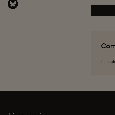
Com
La sect