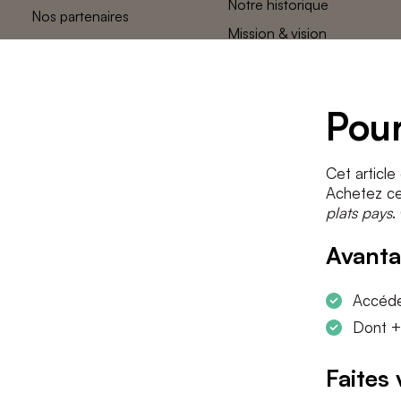
Notre historique
Nos partenaires
Mission & vision
L’équipe des
plats pays
Contact
Pour
Cet article
Achetez cet
plats pays
.
Avanta
Accéder
Dont +
Faites 