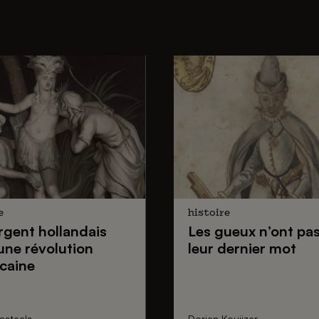
e
histoire
argent hollandais
Les gueux
n’ont pas
 une
révolution
leur dernier mot
caine
asteels
Dorien Kouijzer