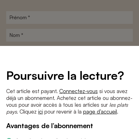
Prénom
*
Nom
*
Adresse
e-
mail
*
Conditions
*
Poursuivre la lecture?
J'accepte
les termes et conditions
et
la politique de confidentialité
Cet article est payant.
Connectez-vous
si vous avez
déjà un abonnement. Achetez cet article ou abonnez-
S'INSCRIRE
vous pour avoir accès à tous les articles sur
les plats
pays
. Cliquez
ici
pour revenir à la
page d’accueil
.
Avantages de l’abonnement