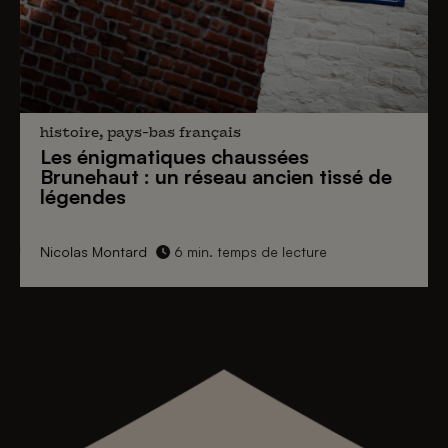
histoire, pays-bas français
Les énigmatiques
chaussées
Brunehaut
: un réseau ancien tissé de
légendes
Nicolas Montard
6 min. temps de lecture