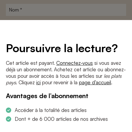
Nom
*
Adresse
e-
mail
*
Conditions
*
Poursuivre la lecture?
J'accepte
les termes et conditions
et
la politique de confidentialité
Cet article est payant.
Connectez-vous
si vous avez
déjà un abonnement. Achetez cet article ou abonnez-
S'INSCRIRE
vous pour avoir accès à tous les articles sur
les plats
pays
. Cliquez
ici
pour revenir à la
page d’accueil
.
Avantages de l’abonnement
Accéder à la totalité des articles
Dont + de 6 000 articles de nos archives