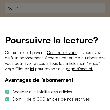
Nom
*
Adresse
e-
mail
*
Conditions
*
Poursuivre la lecture?
J'accepte
les termes et conditions
et
la politique de confidentialité
Cet article est payant.
Connectez-vous
si vous avez
déjà un abonnement. Achetez cet article ou abonnez-
S'INSCRIRE
vous pour avoir accès à tous les articles sur
les plats
pays
. Cliquez
ici
pour revenir à la
page d’accueil
.
Avantages de l’abonnement
Accéder à la totalité des articles
Dont + de 6 000 articles de nos archives